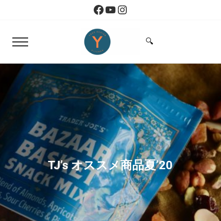
Skip to main content
Skip to header right navigation
Skip to site footer
Facebook
YouTube
Instagram
🔍
Menu
Search...
Yoko Design Kitchen
旅とアートから生まれたボストンのキッチン
TJ’s オススメ商品夏’20