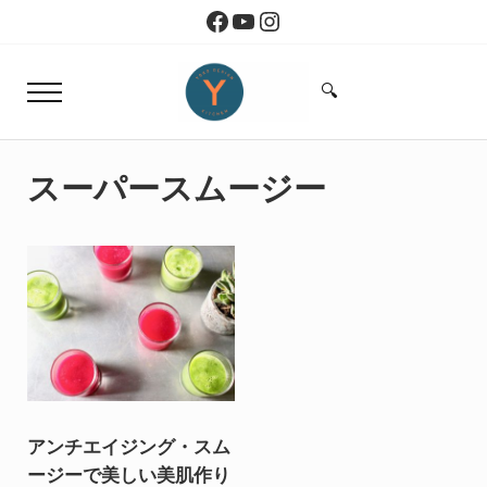
Skip to main content
Skip to header right navigation
Skip to site footer
Facebook
YouTube
Instagram
🔍
Menu
Search...
Yoko Design Kitchen
旅とアートから生まれたボストンのキッチン
スーパースムージー
アンチエイジング・スム
ージーで美しい美肌作り