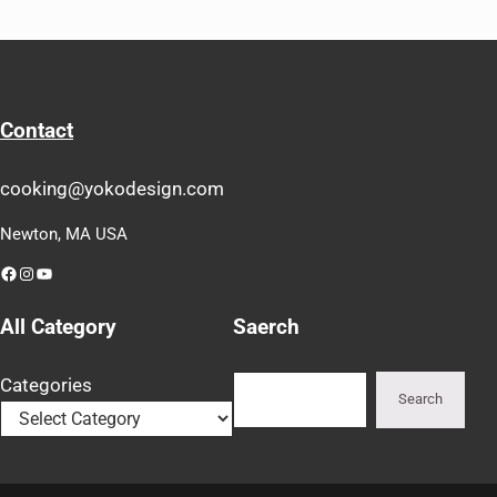
Contact
cooking@yokodesign.com
Newton, MA USA
Facebook
Instagram
YouTube
All Category
Saerch
Search
Categories
Search