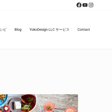
Facebook
YouTube
Instagra
シピ
Blog
YokoDesign LLC サービス
Contact