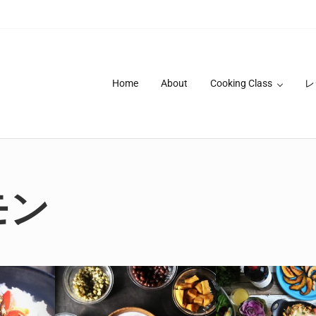
Home
About
Cooking Class
レ
モン