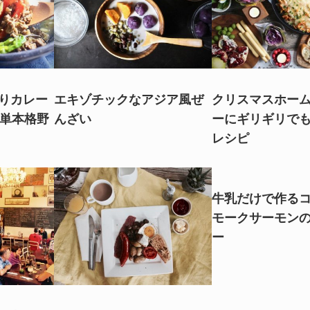
入りカレー
エキゾチックなアジア風ぜ
クリスマスホー
簡単本格野
んざい
ーにギリギリで
レシピ
牛乳だけで作る
モークサーモン
ー