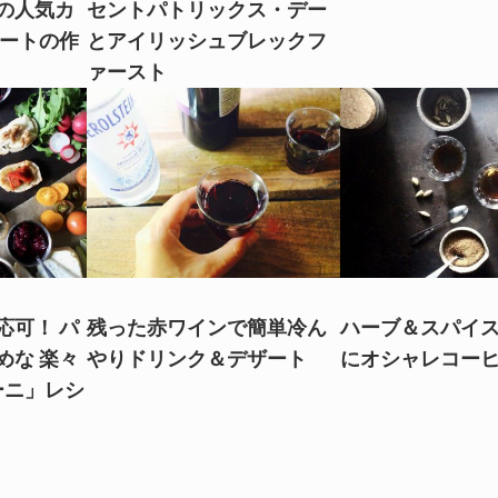
の人気カ
セントパトリックス・デー
ヒートの作
とアイリッシュブレックフ
ァースト
応可！ パ
残った赤ワインで簡単冷ん
ハーブ＆スパイ
めな 楽々
やりドリンク＆デザート
にオシャレコー
ーニ」レシ