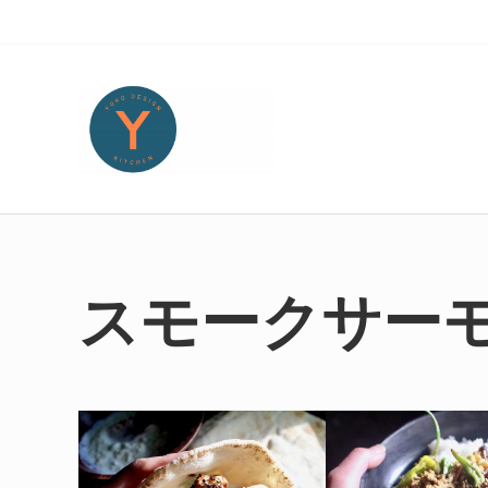
Skip to main content
Skip to header right navigation
Skip to site footer
Yoko Design Kitchen
旅とアートから生まれたボストンのキッチンより・・・
スモークサー