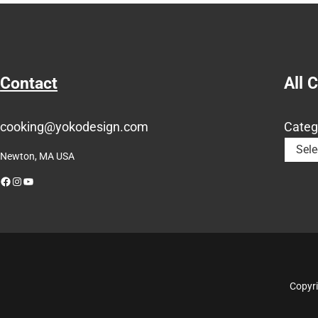
Contact
All 
cooking@yokodesign.com
Categ
Newton, MA USA
Facebook
Instagram
YouTube
Copyri