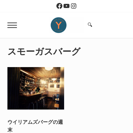
Skip to main content
Skip to header right navigation
Skip to site footer
Facebook
YouTube
Instagram
🔍
Menu
Search...
Yoko Design Kitchen
旅とアートから生まれたボストンのキッチン
スモーガスバーグ
ウイリアムズバーグの週
末