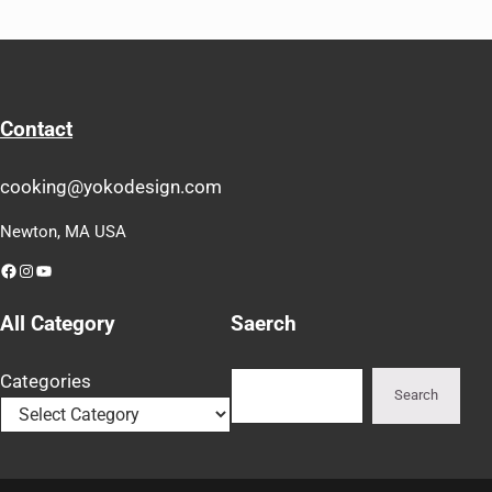
Contact
cooking@yokodesign.com
Newton, MA USA
Facebook
Instagram
YouTube
All Category
Saerch
Search
Categories
Search