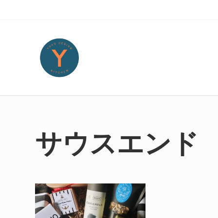
Skip to main content
Skip to header right navigation
Skip to site footer
旅とアートから生まれたボストンのキッチンより・・・
Yoko Design Kitchen
サウスエンド