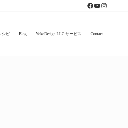
Facebook
YouTube
Instagram
レシピ
Blog
YokoDesign LLC サービス
Contact