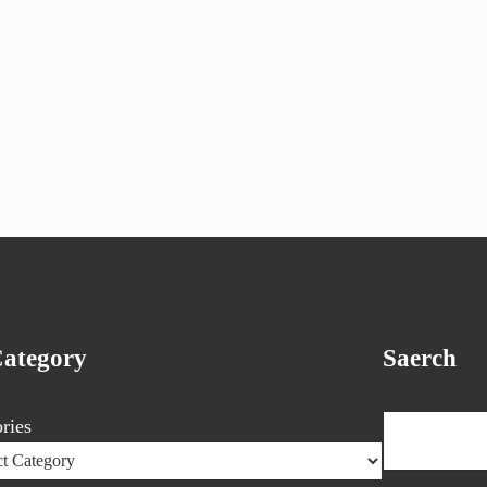
Category
Saerch
Search
ries