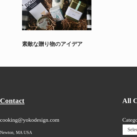
素敵な贈り物のアイデア
Contact
All 
cooking@yokodesign.com
Catego
Newton, MA USA