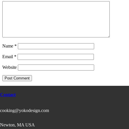
Name
*
Email
*
Website
Contact
cooking@yokodesign.com
Newton, MA USA