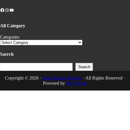
Facebook
Instagram
YouTube
All Category
Categories
Saerch
Search
Search
Copyright © 2026 ·
Yoko Design Kitchen
· All Rights Reserved ·
Powered by
Mai Theme