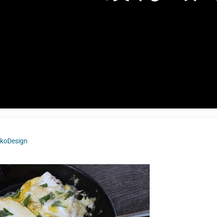
koDesign