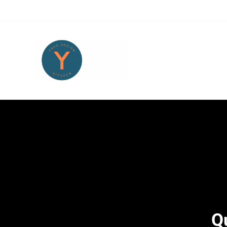
Skip to main content
Skip to header right navigation
Skip to site footer
Yoko Design Kitchen
旅とアートから生まれたボストンのキッチンより・・・
Q