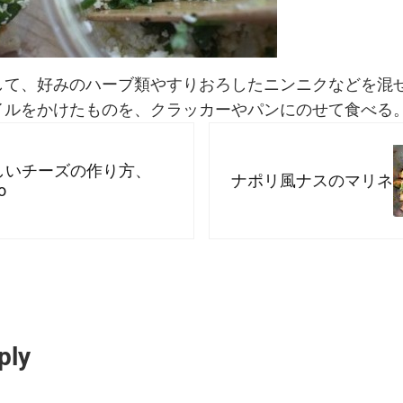
して、好みのハーブ類やすりおろしたニンニクなどを混
イルをかけたものを、クラッカーやパンにのせて食べる
Next Post:
しいチーズの作り方、
ナポリ風ナスのマリネ
o
nteractions
ply