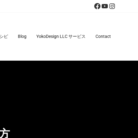
Facebook
YouTube
Instagra
シピ
Blog
YokoDesign LLC サービス
Contact
べ方