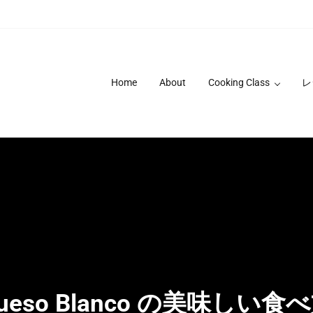
Home
About
Cooking Class
レ
ueso Blanco の美味しい食