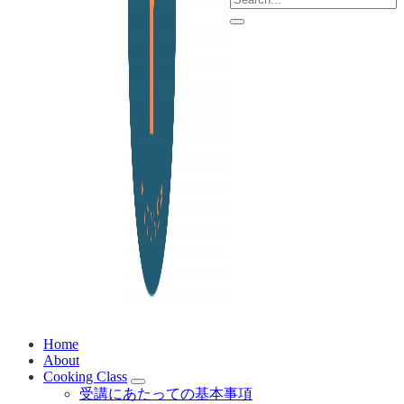
Menu
Submit search
Yoko Design Kitchen
旅とアートから生まれたボストンのキッチンより・・
Home
About
Cooking Class
Cooking Class Sub Menu
受講にあたっての基本事項