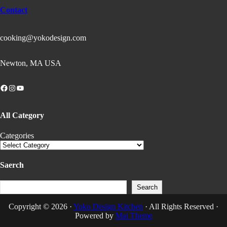
Contact
cooking@yokodesign.com
Newton, MA USA
Facebook
Instagram
YouTube
All Category
Categories
Saerch
Search
Search
Copyright © 2026 ·
Yoko Design Kitchen
· All Rights Reserved ·
Powered by
Mai Theme