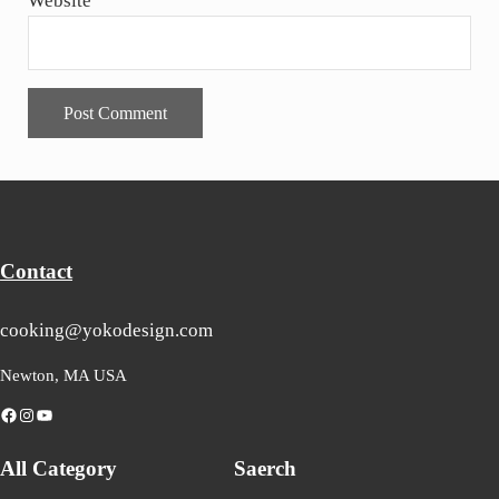
Website
Contact
cooking@yokodesign.com
Newton, MA USA
Facebook
Instagram
YouTube
All Category
Saerch