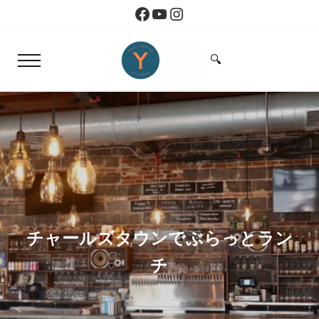
Skip to main content
Skip to header right navigation
Skip to site footer
Facebook
YouTube
Instagram
🔍
Menu
Search...
Yoko Design Kitchen
旅とアートから生まれたボストンのキッチン
チャールズタウンでぶらっとラン
チ