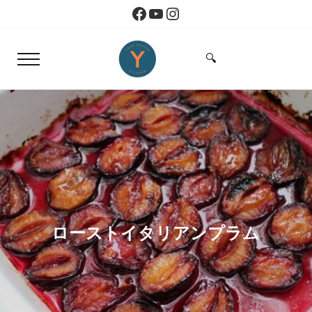
Skip to main content
Skip to header right navigation
Skip to site footer
Facebook
YouTube
Instagram
🔍
Menu
Search...
Yoko Design Kitchen
旅とアートから生まれたボストンのキッチン
ローストイタリアンプラム