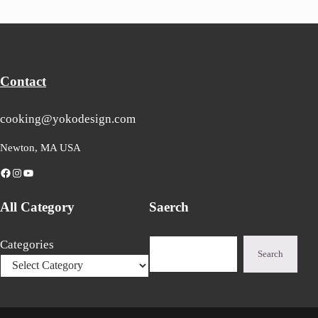
Contact
cooking@yokodesign.com
Newton, MA USA
Facebook
Instagram
YouTube
All Category
Saerch
Search
Categories
Search