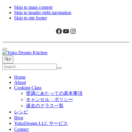
Skip to main content
Skip to header right navigation
Skip to site footer
Facebook
YouTube
Instagram
Menu
Yoko
旅
Search...
🔍
×
Design
と
Search
Kitchen
ア
Submit
site
search
ー
Home
About
ト
Cooking Class
か
受講にあたっての基本事項
ら
キャンセル・ポリシー
生
過去のクラス一覧
ま
レシピ
れ
Blog
た
YokoDesign LLC サービス
ボ
Contact