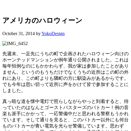
ス
ト
ン
の
アメリカのハロウィーン
キ
ッ
October 31, 2014
by
YokoDesign
チ
ン
よ
先週末、一足先にうちの町で企画されたハロウィーン向けの
り・・・
ホーンテッドマンションが例年通り公開されました。これは
毎年恒例なのにもかかわらず、我が家は参加したことがあり
ません。というのもうちだけでなくうちの近所はこの町の外
れにあり、この町よりも隣町の方に馴染みがあるからです。
でも今年は思い切って近所に声をかけて皆で参加することに
しました。
真っ暗な道を懐中電灯で照らしながらやっと到着すると、待
っていたのはなんとゴーストバスターズのパトカー！例の音
楽も派手にかかって、一応警備中だと思われる警察もうかれ
ています。そして通りを見ると、このパトカー以外にも何台
ものパトカーが青い電気を光らせ警備しています。思わず