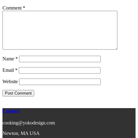
Comment
*
Name
*
Email
*
Website
Contact
cooking@yokodesign.com
Newton, MA USA