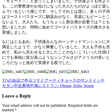
「キュート！」と思ってしまいました。子供達よりも何より
も、この警察達やお化けになった大人たちのがよっぽど楽し
んでいるという感じです。そしてそれとは逆に、多くの子供
はゴーストバスターズに馴染みがなく、音楽にもピーンとこ
ないよう。大人たち、もうちょっと新企画が必要では？とも
思いましたが、同時に改めてゴーストバスターズの偉大さを
実感しました。
なにはともあれ、子供達みんなホーンテッドマンションに大
満足したようで、かなり興奮していました。大人も子供も含
めて、私から言わせると大したことのないこういった仕掛け
にでも単純に皆が喜ぶようなシンプルさがアメリカの良いと
ころだなっと改めて実感する夜でした。
Previous
TJ’sの缶詰で作るツナとアーティチョークのサンドイッチ
Post:
Next
モダン中近東地中海レストラン: Oleana, Sofra, Serma
Post:
Reader
Leave a Reply
Interactions
Your email address will not be published.
Required fields are
marked
*