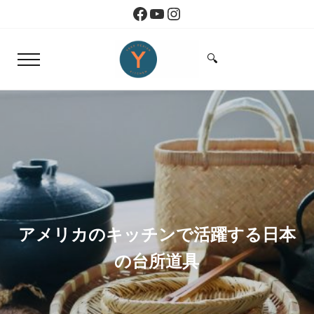
Skip to main content
Skip to header right navigation
Skip to site footer
Facebook
YouTube
Instagram
🔍
Menu
Search...
旅とアートから生まれたボストンのキッチン
Yoko Design Kitchen
アメリカのキッチンで活躍する日本
の台所道具