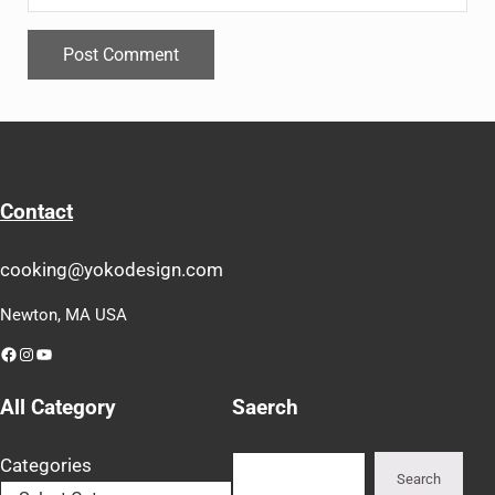
Contact
cooking@yokodesign.com
Newton, MA USA
Facebook
Instagram
YouTube
All Category
Saerch
Search
Categories
Search