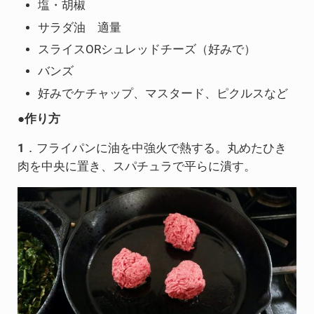
塩・胡椒
サラダ油 適量
スライスORシュレッドチーズ（好みで）
バンズ
好みでケチャップ、マスタード、ピクルスなど
●
作り方
1
．フライパンに油を中強火で熱する。丸めたひき
肉を中央に置き、スパチュラで平らに潰す。