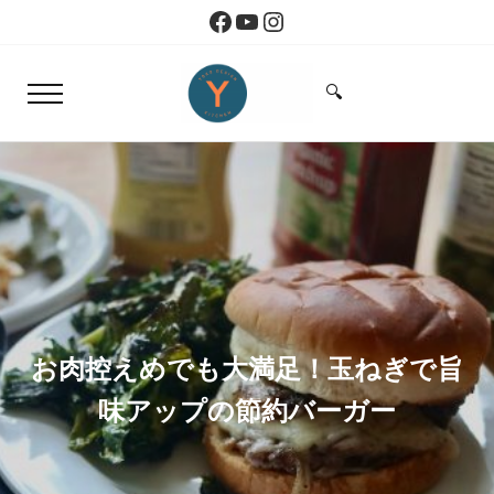
Skip to main content
Skip to header right navigation
Skip to site footer
Facebook
YouTube
Instagram
🔍
Menu
Search...
旅とアートから生まれたボストンのキッチン
Yoko Design Kitchen
お肉控えめでも大満足！玉ねぎで旨
味アップの節約バーガー